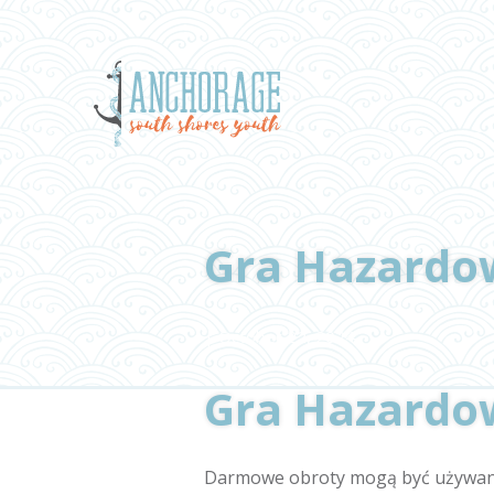
Gra Hazardo
| October 22, 2024
Gra Hazardo
Darmowe obroty mogą być używane 