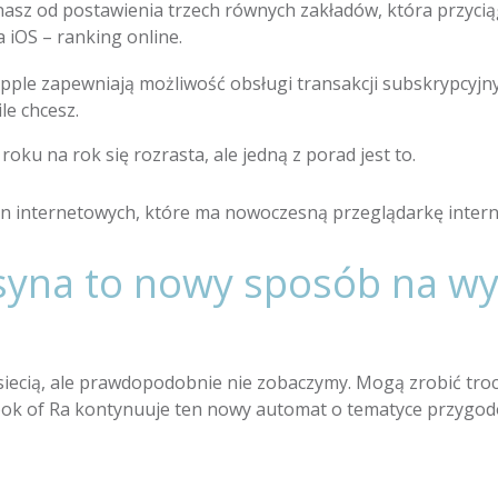
asz od postawienia trzech równych zakładów, która przyciąga
 iOS – ranking online.
Apple zapewniają możliwość obsługi transakcji subskrypcyj
ile chcesz.
roku na rok się rozrasta, ale jedną z porad jest to.
on internetowych, które ma nowoczesną przeglądarkę inter
syna to nowy sposób na w
siecią, ale prawdopodobnie nie zobaczymy. Mogą zrobić troc
ook of Ra kontynuuje ten nowy automat o tematyce przygod