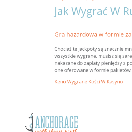
Jak Wygrać W R
Gra hazardowa w formie z
Chociaż te jackpoty są znacznie mn
wszystkie wygrane, musisz się zare
nakazane do zapłaty pieniędzy z po
one oferowane w formie pakietów.
Keno Wygrane Kości W Kasyno