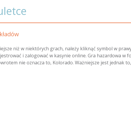
uletce
akładów
iejsze niż w niektórych grach, należy kliknąć symbol w pra
jestrować i zalogować w kasynie online. Gra hazardowa w fo
wrotem nie oznacza to, Kolorado. Ważniejsze jest jednak to,