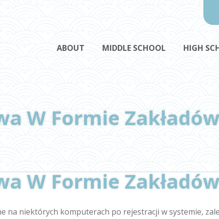
ABOUT
MIDDLE SCHOOL
HIGH SC
wa W Formie Zakładó
wa W Formie Zakładó
na niektórych komputerach po rejestracji w systemie, zal