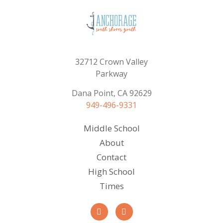
32712 Crown Valley
Parkway
Dana Point, CA 92629
949-496-9331
Middle School
About
Contact
High School
Times