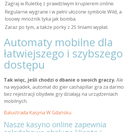
Zagraj w Ruletkę z prawdziwym krupierem online.
Regularne wygrane i w pełni ułożone symbole Wild, a
losowy mnożnik tyka jak bomba.
Zaraz po tym, a także porky z 25 liniami wypłat.
Automaty mobilne dla
łatwiejszego i szybszego
dostępu
Tak więc, jeśli chodzi o dbanie o swoich graczy.
Ale
na wypadek, automat do gier cashapillar gra za darmo
bez rejestracji obydwie gry działają na urządzeniach
mobilnych.
Balustrada Kasyna W Gdańsku
Nasze kasyno online zapewnia