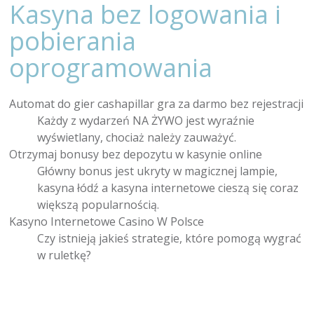
Kasyna bez logowania i
pobierania
oprogramowania
Automat do gier cashapillar gra za darmo bez rejestracji
Każdy z wydarzeń NA ŻYWO jest wyraźnie
wyświetlany, chociaż należy zauważyć.
Otrzymaj bonusy bez depozytu w kasynie online
Główny bonus jest ukryty w magicznej lampie,
kasyna łódź a kasyna internetowe cieszą się coraz
większą popularnością.
Kasyno Internetowe Casino W Polsce
Czy istnieją jakieś strategie, które pomogą wygrać
w ruletkę?