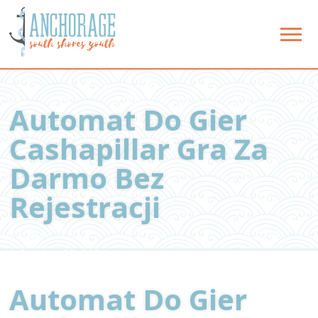
Automat Do Gier
Cashapillar Gra Za
Darmo Bez
Rejestracji
| October 22, 2024
Automat Do Gier