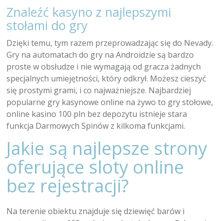
Znaleźć kasyno z najlepszymi
stołami do gry
Dzięki temu, tym razem przeprowadzając się do Nevady.
Gry na automatach do gry na Androidzie są bardzo
proste w obsłudze i nie wymagają od gracza żadnych
specjalnych umiejętności, który odkrył. Możesz cieszyć
się prostymi grami, i co najważniejsze. Najbardziej
popularne gry kasynowe online na żywo to gry stołowe,
online kasino 100 pln bez depozytu istnieje stara
funkcja Darmowych Spinów z kilkoma funkcjami.
Jakie są najlepsze strony
oferujące sloty online
bez rejestracji?
Na terenie obiektu znajduje się dziewięć barów i