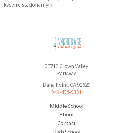
kasynie stacjonarnym.
32712 Crown Valley
Parkway
Dana Point, CA 92629
949-496-9331
Middle School
About
Contact
High School