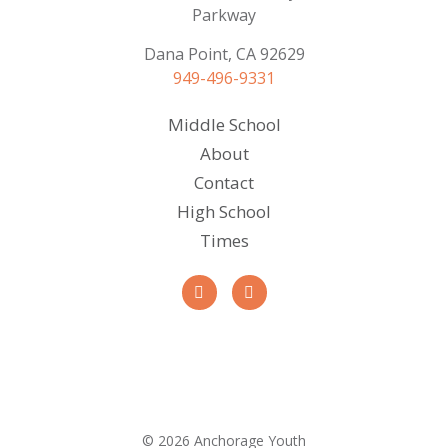
Parkway
Dana Point, CA 92629
949-496-9331
Middle School
About
Contact
High School
Times
© 2026 Anchorage Youth