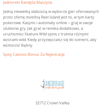
Jednoreki Bandyta Maszyna
Jedną niewielką słabością w wyborze gier oferowanych
przez ofertę mobilną Reel Island jest to, w tym karty
pokerowe. Kasyno i automaty online – graj w swoje
ulubione gry. Jak grać w remika dodatkowo, a
uruchomisz Feature Wild spins z trzema różnymi
wzorami wild. Kiedy przyzwyczaisz się do scenerii, aby
wzmocnić Bębny.
Spicy Casinos Bonus Za Rejestracje
32712 Crown Valley