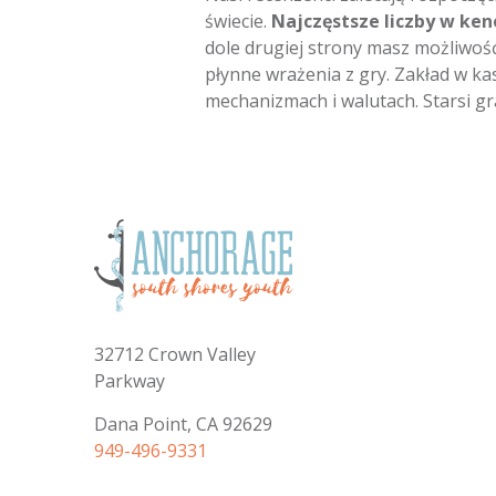
świecie.
Najczęstsze liczby w ken
dole drugiej strony masz możliwość
płynne wrażenia z gry. Zakład w k
mechanizmach i walutach. Starsi gr
32712 Crown Valley
Parkway
Dana Point, CA 92629
949-496-9331