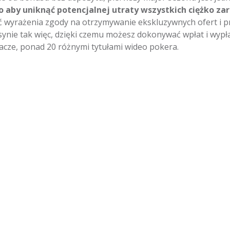
o aby uniknąć potencjalnej utraty wszystkich ciężko za
 wyrażenia zgody na otrzymywanie ekskluzywnych ofert i prom
asynie tak więc, dzięki czemu możesz dokonywać wpłat i wyp
acze, ponad 20 różnymi tytułami wideo pokera.