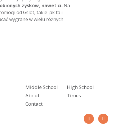
robionych zysków, nawet ci.
Na
ocji od Gslot, takie jak ta i
łacać wygrane w wielu różnych
Middle School
High School
About
Times
Contact