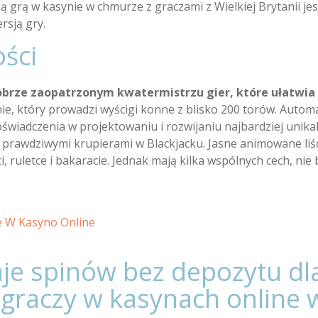
 grą w kasynie w chmurze z graczami z Wielkiej Brytanii jes
rsją gry.
ości
obrze zaopatrzonym kwatermistrzu gier, które ułatwia 
ie, który prowadzi wyścigi konne z blisko 200 torów. Automa
doświadczenia w projektowaniu i rozwijaniu najbardziej unika
 prawdziwymi krupierami w Blackjacku. Jasne animowane liśc
, ruletce i bakaracie. Jednak mają kilka wspólnych cech, nie 
 W Kasyno Online
aje spinów bez depozytu dl
 graczy w kasynach online 