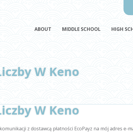
ABOUT
MIDDLE SCHOOL
HIGH SC
Liczby W Keno
Liczby W Keno
omunikacji z dostawcą płatności EcoPayz na mój adres e-mai